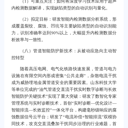
（1）可重点关注：如何将深度学习技术应用于超声
内检测数据解译，实现缺陷类型的自动识别与量化。
（2）拟定目标：研发智能内检测数据分析系统，形
成覆盖裂纹、腐蚀、凹坑等主要缺陷类型的自动识别能
力，识别准确率达到90%以上，大幅提升内检测数据分
析效率与一致性。
（八）管道智能防护新技术：从被动应急向主动智
控转型
随着高压电网、电气化铁路快速发展，管道与电力
设施在有限空间内形成密集“公共走廊”，杂散电流干扰
成为威胁埋地金属管道安全的重要因素。山东科技大学
等单位完成的“油气管道交直流干扰实时数字诊断与长效
智能防护关键技术”实现了重大突破：研发了数智化专家
管理系统与实时诊断技术，首创“实时诊断—优化设计—
智能排流—长效监控”一体化平台，构建毫秒级响应的腐
蚀数据信号云平台；研发了“电流补偿+智能排流”双模协
同技术，攻克交直流叠加干扰同步治理的行业难题，首