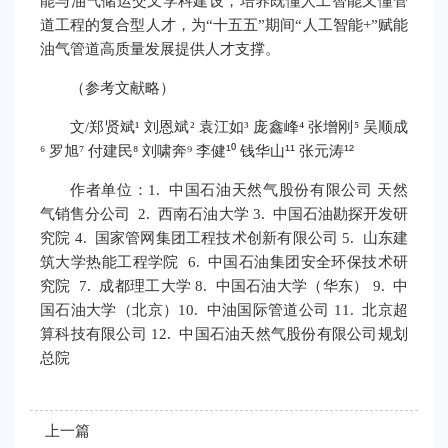
能与油气储运交叉学科建设，培养既懂人工智能又懂管
道工程的复合型人才，为“十五五”期间“人工智能+”赋能
油气管道高质量发展提供人才支撑。
（参考文献略）
文/郑贤斌¹ 刘恩斌² 袁江如³ 庞鑫峰⁴ 张增刚⁵ 吴顺成
¹⁰
¹¹
¹²
⁶ 罗旭⁷ 付建民⁸ 刘啸奔⁹‌ 李健
钱华山
张元涛
作者单位：1. 中国石油天然气股份有限公司 天然
气销售分公司 2. 西南石油大学 3. 中国石油勘探开发研
究院 4. 国家管网集团工程技术创新有限公司 5. 山东建
筑大学热能工程学院 6. 中国石油集团安全环保技术研
究院 7. 成都理工大学 8. 中国石油大学（华东） 9. 中
国石油大学（北京）10. 中油国际管道公司 11. 北京超
算科技有限公司 12. 中国石油天然气股份有限公司规划
总院
上一篇