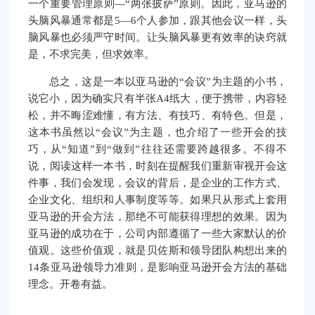
一个重要管理原则—“两张披萨”原则。因此，亚马逊的
头脑风暴通常都是5—6个人参加，跟其他会议一样，头
脑风暴也必须严守时间。让头脑风暴更有效率的诀窍就
是，不求完美，但求效率。
总之，这是一本以亚马逊的“会议”为主题的小书，
说它小，因为确实只有半张A4纸大，便于携带，内容轻
松，并不晦涩难懂，有方法、有技巧、有特色。但是，
这本书虽然以“会议”为主题，也介绍了一些开会的技
巧，从“知道”到“做到”往往还需要跨越很多。不得不
说，阅读这样一本书，时刻在提醒我们重新审视开会这
件事，我们会发现，会议的背后，是企业的工作方式、
企业文化、组织和人事制度等等。如果只从形式上套用
亚马逊的开会方法，那绝不可能获得理想的效果。因为
亚马逊的成功在于，公司内部遵循了一些大家默认的价
值观。这些价值观，就是贝佐斯和领导团队构想出来的
14条亚马逊领导力准则，是影响亚马逊开会方法的基础
理念。开卷有益。