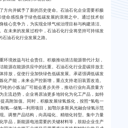
了方向并赋予了新的历史使命。石油石化企业需要积极
和使命感投身于绿色低碳发展的浪潮之中。通过技术创
身核心竞争力，为实现全球气候治理目标与构建清洁、
。在未来的发展过程中，石油石化行业将坚持可持续发
的石油石化行业发展之路。
重环境效益与社会责任。积极推动清洁能源替代计划，
洁能源在能源供应中的比重。石油石化行业是碳排放主
体排放，促使行业加快绿色低碳发展。承诺强调低碳发
炼化产能，未来会严控新增，重点支持老旧装置改造。
0万吨的小炼油厂可能会逐步关停，推动行业向高质量方
成为主流趋势，企业将原油更多地转化为化工产品，如特
提高附加值。同时，积极发展绿氢炼化，按照“氢电一
—制氢—储氢—利用项目，如鄂尔多斯风光融合绿氢示范
实现。调整产品结构，向高端化、精细化转型。集中力量
化学品，新能源电池需要的关键材料等，鼓励企业生产