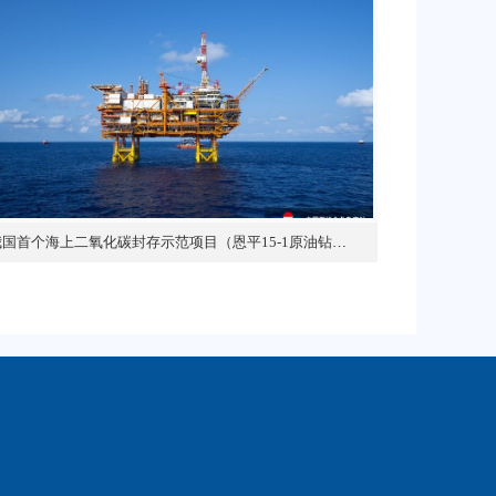
我国首个海上二氧化碳封存示范项目（恩平15-1原油钻采平台）