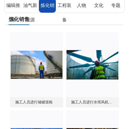
编辑推
油气新
炼化销
工程装
人物
文化
专题
炼化销售
荐
能源
售
备
施工人员进行储罐巡检
施工人员进行水塔风机吊装